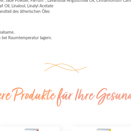
er, Jade Powder, Parfum*, Lavandula Angustifolia Oil, Cinnamomum Cam
f Oil, Linalool, Linalyl Acetate
andteil des ätherischen Öles
balsame.
 bei Raumtemperatur lagern.
ere Produkte für Ihre Gesun