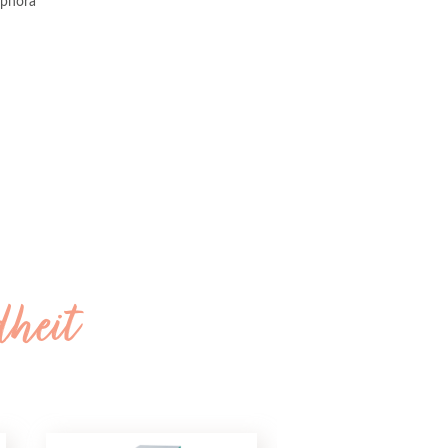
phora 
dheit