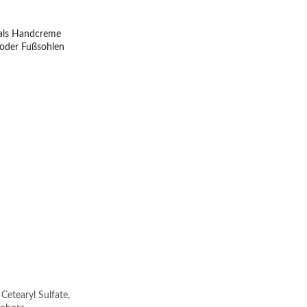
 als Handcreme 
oder Fußsohlen 
Cetearyl Sulfate, 